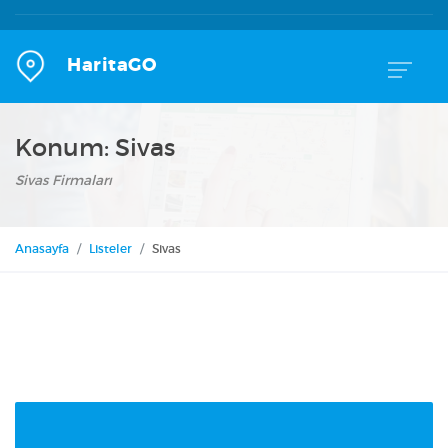
HaritaGO
Konum:
Sivas
Sivas Firmaları
Anasayfa
Listeler
Sivas