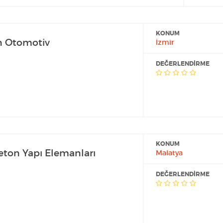
KONUM
n Otomotiv
İzmir
DEĞERLENDIRME
KONUM
eton Yapı Elemanları
Malatya
DEĞERLENDIRME