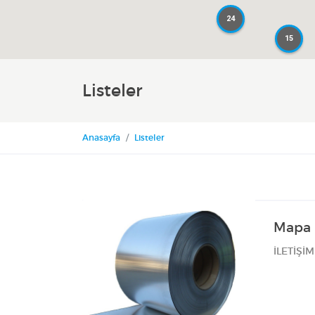
24
24
15
15
Listeler
Anasayfa
Listeler
Mapa 
İLETİŞİM