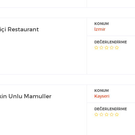
KONUM
içi Restaurant
İzmir
DEĞERLENDIRME
KONUM
kin Unlu Mamuller
Kayseri
DEĞERLENDIRME