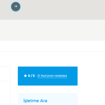
19
19
0 / 5
-
0 horizon-reviews
İşletme Ara