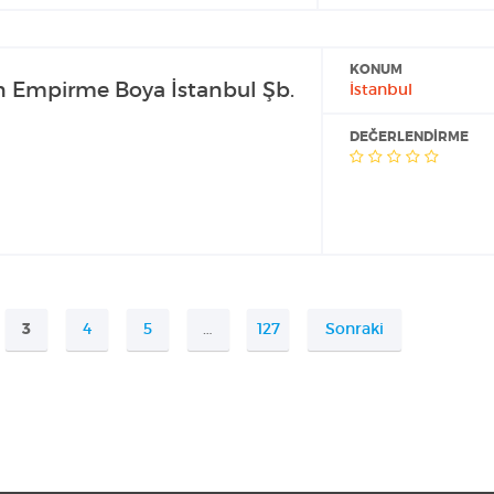
KONUM
 Empirme Boya İstanbul Şb.
İstanbul
DEĞERLENDIRME
3
4
5
…
127
Sonraki