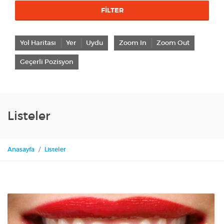
FILTER
Yol Haritası
Yer
Uydu
Zoom In
Zoom Out
Geçerli Pozisyon
Listeler
Anasayfa
Listeler