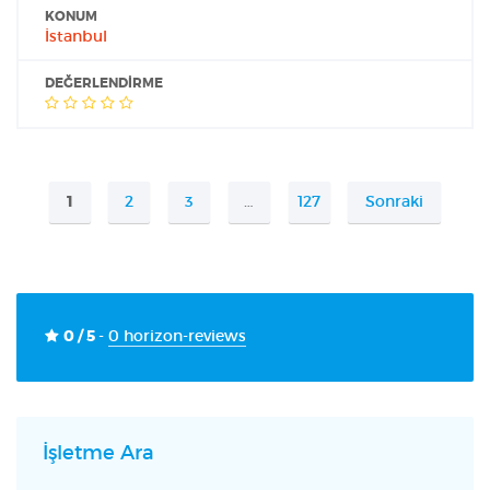
KONUM
İstanbul
DEĞERLENDIRME
1
2
3
…
127
Sonraki
0 / 5
-
0 horizon-reviews
İşletme Ara