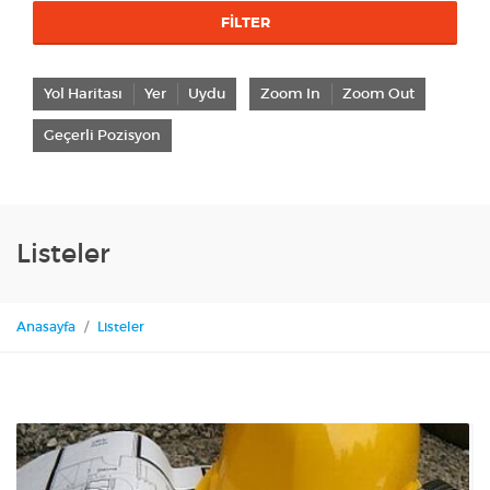
FILTER
Yol Haritası
Yer
Uydu
Zoom In
Zoom Out
Geçerli Pozisyon
Listeler
Anasayfa
Listeler