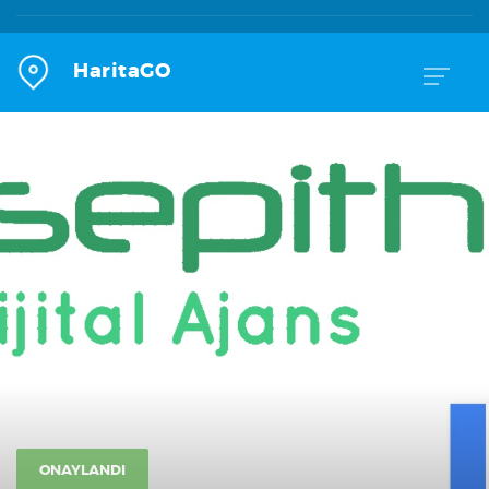
HaritaGO
ONAYLANDI