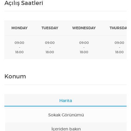
Açılış Saatleri
MONDAY
TUESDAY
WEDNESDAY
THURSDAY
09:00
09:00
09:00
09:00
-
-
-
-
18:00
18:00
18:00
18:00
Konum
Harita
Sokak Görünümü
İçeriden bakın